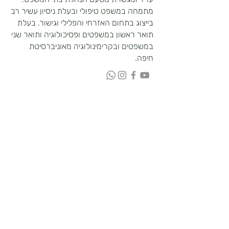
מתמחה במשפט טיפולי ובעלת ניסיון עשיר רב
בייצוג בתחום האזרחי והפלילי וגישור. בעלת
תואר ראשון במשפטים ופסיכו
לוגיה ותואר שני
במשפטים ובקרימינולוגיה מאוניברסיטת
חיפה.
שדרות הנשיא 127, חיפה
yarin.hts@gmail.com
dana.myrtenbaum@gmail.com
ירין 050-6217907