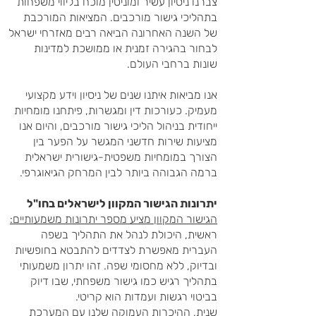
צברנו ניסיון עשיר ומוניטין מוכח בליווי משפחות
בתהליכי גישור מורכבים. המציאות המורכבת
של השנה האחרונה הביאה רבים מאזרחי ישראל
לבחור בהגירה זמנית או ממושכת למדינות
שונות ברחבי העולם.
אנו מביאות איתנו שנים של ניסיון וידע מקצועי
מעמיק. כעורכות דין ומגשרות, פיתחנו מומחיות
ייחודית בניהול הליכי גישור מורכבים, והיום אנו
מציעות שירות חדשני המגשר על הפער בין
הצורך במומחיות משפטית-גישורית ישראלית
ברמה הגבוהה ביותר לבין המרחק הגיאוגרפי.
יתרונות הגישור המקוון לישראלים בחו"ל
הגישור המקוון מציע מספר יתרונות משמעותיים:
ראשית, היכולת לנהל את התהליך בשפה
העברית מאפשרת לצדדים להתבטא בחופשיות
ובדיוק, ללא מחסומי שפה. זהו יתרון משמעותי
בתהליך רגיש כמו גישור משפחתי, שבו דיוק
בביטוי רגשות ועמדות הוא קריטי.
שנית, ההיכרות העמוקה שלנו עם המערכת