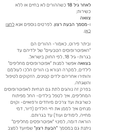
לאחר גיל 18
כשההורים לא בחיים או ללא
כשירות;
צוואה
ו-
מסמך הבעת רצון
. לפרטים נוספים אנא
לחצו
כאן
.
וביתר פירוט, כאמור- ההורים הם
"האפוטרופוסים הטבעיים" של ילדיהם עד
בגרות- גיל 18, לפי החוק בישראל.
בצוואה
אפשר למנות "אפוטרופוסים מחליפים"
לילדים, למקרה הנורא בו הורים הלכו לעולמם
והותירו אחריהם ילדים קטינים, הזקוקים לטיפול
והשגחה.
בפרק זה נוהגים לתת גם הנחיות לאפוטרופוסים
המחליפים, איך לטפל בילדים- החל מפיתוח
כשרונות ועד צרכים מיוחדים ורפואיים- וקוים
מנחים איך לממן את חיי הילדים (דיור, דמי
מחייה, לימודים ועוד) עד בגרותם.
הוראה דומה, למינוי "אפוטרופסים מחליפים"
ניתנת גם במסמך
"הבעת רצון"
שמיועד למצב