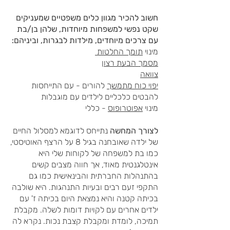
חשוב להכיר מגוון כלים משפטיים שמעניקים
שקט נפשי למשפחות מיוחדות, שלהן בן/בת
עם צרכים מיוחדים, מילדות לבגרות, וביניהם:
מינוי
תומך החלטות
מסמך הבעת רצון
צוואה
יפוי כוח מתמשך
להורים - עם התייחסות
להבטים כלכליים לילדים עם מוגבלות
מינוי
אפוטרופוס
- כללי
לצורך המחשה
נתייחס לדוגמא למסלול החיים
של ילדה שאובחנה בגיל 8 על הרצף האוטיסטי,
כמו בת למשפחה של לקוחות שלי היא
אינטלגנטית מאוד, אך חווה מצבים קשים
בהתנהלות החברתית והבינאישית כמו גם
התקפי זעם רבים ובעיות התנהגות. היא שולבה
בכיתה קטנה והיא נמצאת היום בכיתה ז' עם
ילדים אחרים עם לקויות דומות לשלה. מקבלת
תמיכה, לומדת ומקבלת קצבת נכות. נקרא לה