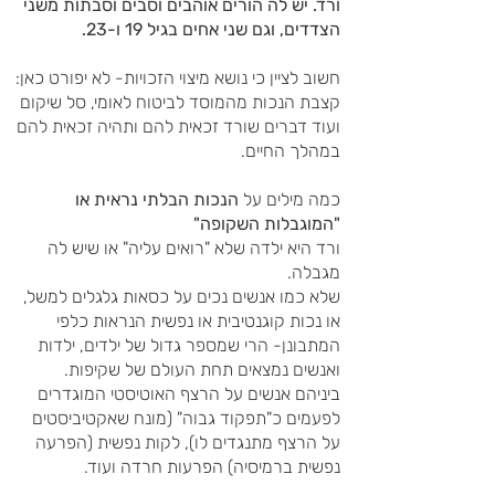
ורד. יש לה הורים אוהבים וסבים וסבתות משני
הצדדים, וגם שני אחים בגיל 19 ו-23.
חשוב לציין כי נושא מיצוי הזכויות- לא יפורט כאן:
קצבת הנכות מהמוסד לביטוח לאומי, סל שיקום
ועוד דברים שורד זכאית להם ותהיה זכאית להם
במהלך החיים.
כמה מילים על
הנכות הבלתי נראית או
"המוגבלות השקופה"
ורד היא ילדה שלא "רואים עליה" או שיש לה
מגבלה.
שלא כמו אנשים נכים על כסאות גלגלים למשל,
או נכות קוגנטיבית או נפשית הנראות כלפי
המתבונן- הרי שמספר גדול של ילדים, ילדות
ואנשים נמצאים תחת העולם של שקיפות.
ביניהם אנשים על הרצף האוטיסטי המוגדרים
לפעמים כ"תפקוד גבוה" (מונח שאקטיביסטים
על הרצף מתנגדים לו), לקות נפשית (הפרעה
נפשית ברמיסיה) הפרעות חרדה ועוד.