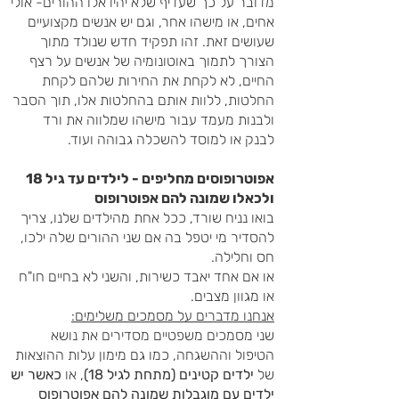
מדובר על כך שעדיף שלא יהיו אלו ההורים- אולי
אחים, או מישהו אחר, וגם יש אנשים מקצועיים
שעושים זאת. זהו תפקיד חדש שנולד מתוך
הצורך לתמוך באוטונומיה של אנשים על רצף
החיים, לא לקחת את החירות שלהם לקחת
החלטות, ללוות אותם בהחלטות אלו, תוך הסבר
ולבנות מעמד עבור מישהו שמלווה את ורד
לבנק או למוסד להשכלה גבוהה ועוד.
אפוטרופוסים מחליפים - לילדים עד גיל 18
ולכאלו שמונה להם אפוטרופוס
בואו נניח שורד, ככל אחת מהילדים שלנו, צריך
להסדיר מי יטפל בה אם שני ההורים שלה ילכו,
חס וחלילה.
או אם אחד יאבד כשירות, והשני לא בחיים חו"ח
או מגוון מצבים.
אנחנו מדברים על מסמכים משלימים:
שני מסמכים משפטיים מסדירים את נושא
הטיפול וההשגחה, כמו גם מימון עלות ההוצאות
של
ילדים קטינים (מתחת לגיל 18)
, או
כאשר יש
ילדים עם מוגבלות שמונה להם אפוטרופוס